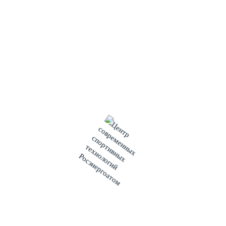
сооружения АЭС Руппур более чем из 10 стран
(Российская Федерация, НРБ, Беларусь, Украина,
Казахстан, Таджикистан, Узбекистан, Киргизстан, Литва,
Индия, Вьетнам).
Основными организаторами спартакиады являются
активисты спортактива площадки сооружения при
непосредственной поддержке АНО «Центр современных
спортивных технологий Концерна «Росэнергоатом».
Спартакиада включала 15 дисциплин в 8-ми видах
спорта (1. Футбол; 2.Баскетбол 3х3; 3.Легкая атлетика:
100 метров женщины, 100 м мужчины, 2 км женщины, 3
км мужчины, Командная эстафета 400м/300м/200м/100м;
4. Бадминтон: 1) Одиночные игры, 2) смешанные пары, 3)
мужские пары; 5. Волейбол; 6. Шахматы; 7. Дартц:
личные зачёт, командный зачет; 8.Настольный теннис).
Впервые в рамках спартакиады в легкой атлетике
проведена смешанная эстафета 400/300200/100 которая