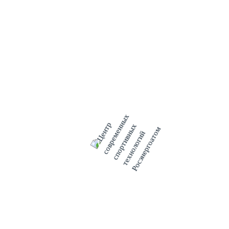
Ожидается, что в I квартале 2021 года, после завершения
планово-предупредительного ремонта в реактор БН-800
будет впервые загружено только свежее МОКС-топливо.
Полное завершение перехода к зоне с полной загрузкой
МОКС-топливом запланировано на 2022 год.
«Сегодня перед энергоблоком №4 Белоярской АЭС стоит
две задачи: не только производить электроэнергию, но и
отрабатывать элементы перспективной технологии,
имеющей важное значение для будущего всей атомной
энергетики — замыканию ядерного топливного цикла», —
отметил директор Белоярской АЭС Иван Сидоров.
Стратегическая линия Росатома по созданию
двухкомпонентной атомной энергетики с реакторами на
тепловых и быстрых нейтронах, а также замыканию
ядерного топливного цикла поможет решить ряд важнейших
задач. Во-первых, многократно увеличить сырьевую базу
атомной энергетики. Во-вторых, использовать повторно