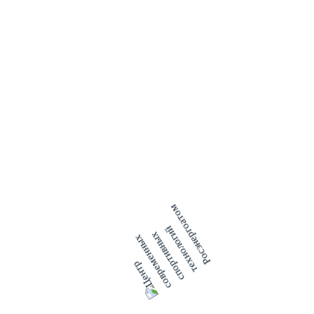
выполним, будет зависеть дальнейшая безопасная и
эффективная работа оборудования и, соответственно,
надежность энергоснабжения потребителей», - отметил
директор Смоленской АЭС
Павел Лубенский
.
Как отметил заместитель главного инженера по ремонту
Андрей Писков
, в ходе ремонта будет выполнено более 600
операций на оборудовании реакторного, турбинного,
электрического и других цехов. В частности, предстоит
провести ответственные работы по внутриреакторному
контролю на 80 технологических каналах, техническое
обслуживание системы управления и защиты, выполнить
капитальный ремонт турбогенератора №3 и текущий
ремонт турбогенератора №4.
С помощью инструментов производственной системы
Росатома (ПСР) планируется оптимизировать срок ремонта
с плановых 58 до 55 суток. Как и прежде, безусловным
приоритетом в ходе ремонта остается неукоснительное
соблюдение норм и правил охраны труда, соблюдение