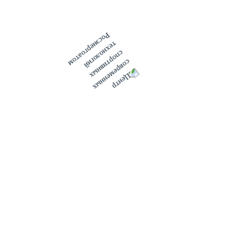
результаты анализов. Все было сделано за короткий срок,
чисто, добротно», - поделился впечатлениями от посещения
ПЦР-лаборатории глава Администрации Волгодонска
Виктор Мельников.
Лаборатория сможет проводить до 280 анализов на COVID-
19 в сутки. Длительность процедуры составит не более 48
часов. Для этого закуплено два комплекта оборудования, а
также необходимые расходные материалы, защитные
костюмы и маски для персонала, дезинфицирующие
средства. В лаборатории смонтирована мощная система
вентиляции с фильтрами, установлены обеззараживающие
лампы.
«Эта лаборатория молекулярно-биологических
исследований предоставляет почти неограниченные
возможности для исследования разных возбудителей, в том
числе и других вирусных и бактериальных инфекций. В
Волгодонске исследования методом ПЦР проводятся более
18 лет, но исследования на COVID поставили нас в более