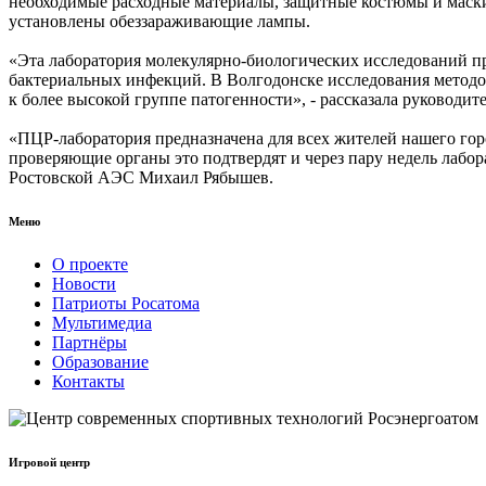
необходимые расходные материалы, защитные костюмы и маски
установлены обеззараживающие лампы.
«Эта лаборатория молекулярно-биологических исследований пр
бактериальных инфекций. В Волгодонске исследования методом
к более высокой группе патогенности», - рассказала руководит
«ПЦР-лаборатория предназначена для всех жителей нашего горо
проверяющие органы это подтвердят и через пару недель лабора
Ростовской АЭС Михаил Рябышев.
Меню
О проекте
Новости
Патриоты Росатома
Мультимедиа
Партнёры
Образование
Контакты
Игровой центр