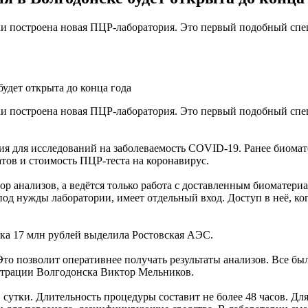
ики построена новая ПЦР-лаборатория. Это первый подобный спе
удет открыта до конца года
ики построена новая ПЦР-лаборатория. Это первый подобный спе
ия для исследований на заболеваемость COVID-19. Ранее биомат
атов и стоимость ПЦР-теста на коронавирус.
бор анализов, а ведётся только работа с доставленным биоматери
д нужды лаборатории, имеет отдельный вход. Доступ в неё, когд
дка 17 млн рублей выделила Ростовская АЭС.
Это позволит оперативнее получать результаты анализов. Все было
трации Волгодонска Виктор Мельников.
сутки. Длительность процедуры составит не более 48 часов. Для