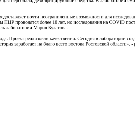
 для персонала, дезинфицирующие средства. В лаборатории смо
едоставляет почти неограниченные возможности для исследован
 ПЦР проводятся более 18 лет, но исследования на COVID поста
ель лаборатории Мария Булатова.
да. Проект реализован качественно. Сегодня в лаборатории соз
тория заработает на благо всего востока Ростовской области», 