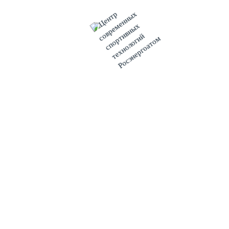
природой, пообщаться с северными оленями.
«На территории нашего парка проживаютнастоящие
северные олени. У гостей есть возможность прокатиться на
снегоходе, принять участие в квестах, посетить Деда
Мороза, заказать анимационную программу для всей семьи.
В дальнейшем мы планируем построить резиденцию Деда
Мороза с круглогодичным приёмом писем от детей и
взрослых.
После участия в конкурсе «Звёзды предпринимательства
городов расположения АЭС» и победы в зрительском
голосовании мы ещё раз убедились, что наш проект очень
интересен для гостей парка и жителей города Полярные
Зори», – отметил Вячеслав Пухлов.
АО «Атомэнергоремонт»
(дочернее общество АО
«Концерн Росэнергоатом») – головная специализированная
ремонтная организация атомно-энергетической отрасли
России, генеральный подрядчик по техническому