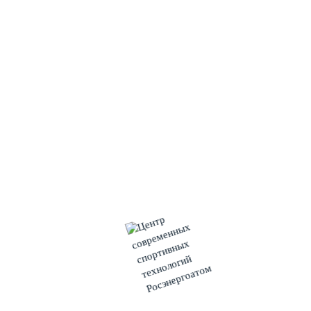
число победителей вошли четыре из них. Международный
конкурс «МультиКЛИПация» взял первое место в
номинации «Лучшие социальные проекты». Второе место
получили проекты: «Созвездие городов АЭС» в номинации
«Лучший имиджевый проект», обучающий проект
«Академия блогеров» в номинации «Лучший digital-проект»
и «Письма победы атомных городов» в номинации
«Лучший проект к 75-летию Великой Победы».
Стоит отметить, что Концерн «Росэнергоатом» и Фонд
«АТР АЭС» ежегодно участвуют во Всероссийских
конкурсах. Только за прошлый год их совместные проекты
получили десять призовых мест. «В этом году итоги
конкурсов только начинают подводиться, и приятно, что мы
открываем этот сезон такими успехами, –
прокомментировала событие ответственный секретарь
Фонда «АТР АЭС» Светлана Чурилова. – Это оценка работы
целого коллектива, который каждый год придумывает что-то
новое: новые идеи, активности, сценарные планы.
Благодарю команду за отличную работу и поздравляю всех
победителей».