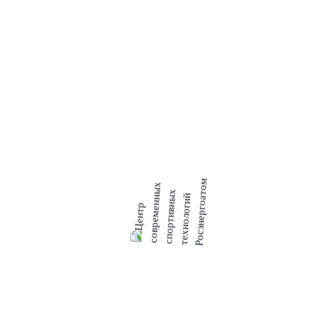
энергоблоков № 3 и 4 РБМК-1000.
Как пояснил заместитель главного инженера по ремонту
Павел Лаврентьев, «в этом году ремонты разной степени
сложности запланированы на всех действующих блоках
атомной станции общей продолжительностью 241 сутки». В
том числе, на энергоблоке №4 в феврале начнется
ответственный ремонт сроком на 95 суток с проведением
работ по внутриреакторному контролю (ВРК) и управлению
ресурсными характеристиками (УРХ) с возможным
применением робототехнических комплексов для
восстановления графитовой кладки реактора.
Позже, в июне на капитальный ремонт с ВРК и УРХ, а также
для профилактических ремонтных работ на циркуляционных
насосах будет остановлен блок № 3. Кроме того, в этом году
краткосрочные (в пределах 10 суток) профилактические
ремонты запланированы на новых блоках ВВЭР-1200.
В настоящее время в работе на Ленинградской АЭС