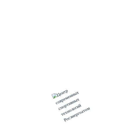
Строители Курской АЭС-2 выполнили очередное 11-е
ключевое событие года. В здании реактора №2 завершено
бетонирование перекрытия кольцевого коридора системы
преднапряжения защитной оболочки (СПЗО).
Система преднапряжения защитной оболочки обеспечивает
герметичность при любых авариях с разуплотнением
главного циркуляционного контура и защищает атомный
энергоблок и реакторную установку от внешних
воздействий.
«Бетонирование перекрытия кольцевого коридора системы
преднапряжения защитной оболочки – важная позиция в
графике строительства станции. После выполнения этих
работ строители приступят к бетонированию первого яруса
внутренней защитной оболочки, монтажу облицовки
герметичной зоны, монтажу наружной защитной оболочки»,
– пояснил начальник управления капитального
строительства Курской АЭС-2
Алексей Булдыгин
.