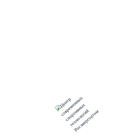
дизайн-проекту. Она оснащена современным
аудиовизуальным оборудованием, удобными креслами-
реклайнерами. С помощью интеллектуальной системы света
и специально подобранного видео и аудио ряда создается
особая атмосфера. В ходе сеанса релаксации работники
КАЭС могут не только отдохнуть, но и научиться приемам
снятия эмоционального и мышечного напряжения.
Для индивидуальной работы в помещении установлено
специальное кресло «нулевой гравитации», сеансы на
котором позволяют снизить уровень тревоги, хронического
и острого стресса, нормализовать сон, повысить показатели
внимания и эффективность переработки информации.
После сеанса каждый работник может оценить
эффективность пройденного занятия, проанализировав
вместе с психологом динамику таких показателей, как
индекс напряженности, уровень функционального состояния
организма, биологический возраст.