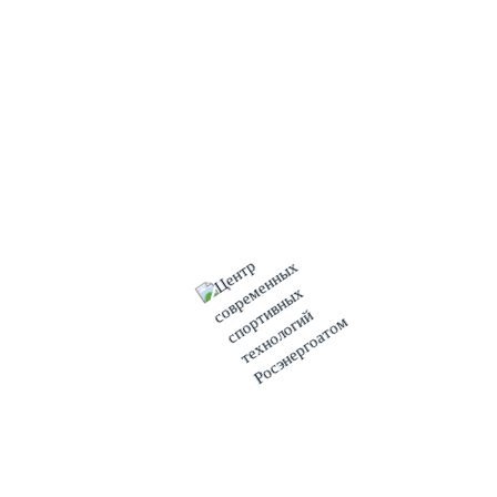
поздравил коллег с успешным выполнением целевого
показателя и напомнил, что годовой госплан Федеральной
антимонопольной службы (ФАС) в 26,11млрд кВтч был
выполнен почти 2 недели назад. И теперь в оставшиеся дни
декабря коллективу атомной станции предстоит подняться
до уровня амбиционного плана Госкорпорации «Росатом»
(верхний уровень, ВУ) по выработке 27 млрд 340 млн кВтч
электроэнергии.
Напомним, что в 2019 году российские атомные станции
(филиалы «Концерна Росэнергоатом») установили новый
рекорд по выработке электроэнергии, свыше 208,784 млрд
кВтч, превысив достижение 2018 года (204,275 млрд кВтч)
более чем на 4,5 млрд.