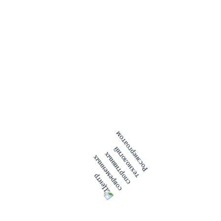
производственного участка реакторного цеха ЛАЭС Павел
Гредасов.
Суть комплексного проекта «Экоград» - организация
системы раздельного сбора твердых бытовых отходов, в
том числе и одноразовой пластиковой тары, в Сосновом
Бору.
Владислав Королев: «В своей просветительской части
проект представлен максимально интерактивно, а значит и
увлекательно для общества - в игровом формате «Экотира».
Цель игры-акции по своей сути - это принести в «Экотир»
пластиковую бутылку и получить за нее возможность
выстрелить в эту бутылку из пневматической винтовки.
Баллы за участие можно копить для обмена их на призы от
ЛАЭС».
«Экотир» ЛАЭС уже не один год устанавливается почти на
каждом крупном мероприятии в Сосновом Бору и
пользуется огромной популярностью у горожан различных