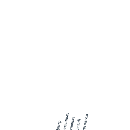
ассказывающих о первых реакторах Белоярской АЭС, энергоблоке с 
рым расположена атомная станция.
, в том числе редкие исторические кадры стройки и современные 
ердловской области
Игорь Чикризов
, директор Белоярской АЭС
И
о до станции «Площадь 1905 года».
рдловской области Игорь Чикризов отметил, что «атомный поезд»
 эта совместная работа Белоярской АЭС и метрополитена поможет 
й области, она уникальна не только в масштабах страны, но и мир
ботают. Доля Белоярской АЭС в выработке электроэнергии для наше
но так с Уралмаша до Площади 1905 года добираться, и обязательно
кнул, что подобные проекты повышают привлекательность метропо
день, и я уверен, что многим будет интересна эта экспозиция. Пок
ь этот срок».