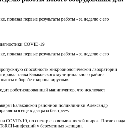
 показал первые результаты работы - за неделю с его
 диагностики COVID-19
 показал первые результаты работы - за неделю с его
а пропускную способность микробиологической лаборатории
нтировал глава Балаковского муниципального района
 шансы в борьбе с коронавирусом».
одит роботизированный манипулятор, что исключает
 главврач Балаковской районной поликлиники Александр
равляться еще в два раза быстрее».
 на COVID-19, но спектр его возможностей широк. После спада
чие ToRCH-инфекций у беременных женщин.