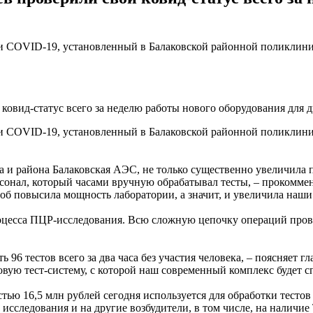
COVID-19, установленный в Балаковской районной поликлинике,
 ковид-статус всего за неделю работы нового оборудования для
COVID-19, установленный в Балаковской районной поликлинике,
да и района Балаковская АЭС, не только существенно увеличил
сонал, который часами вручную обрабатывал тесты, – прокомме
об повысила мощность лаборатории, а значит, и увеличила наши
оцесса ПЦР-исследования. Всю сложную цепочку операций пров
 96 тестов всего за два часа без участия человека, – поясняет
вую тест-систему, с которой наш современный комплекс будет сп
ью 16,5 млн рублей сегодня используется для обработки тестов
 исследования и на другие возбудители, в том числе, на нали