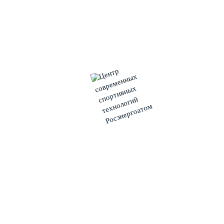
Начальник отдела развития и поддержки волонтерского
(добровольческого) движения ГОБУМП «Региональный
центр поддержки молодежных и добровольческих
инициатив» Артур Фортес подчеркнул, что корпоративное
волонтерство является проверенным инструментом
сплочения коллектива, а также поблагодарил сотрудников
компании за активное включение в акцию «Мы вместе», в
рамках которой ветеранам и детям войны, а также
труженикам тыла к 9 Мая были доставлены подарочные
наборы.
В ходе встречи руководители организаций обсудили
ближайшие совместные проекты, и выразили уверенность,
что партнерство в сфере волонтерских проектов станет
надежной платформой для совместных акций добра.
АО «АтомЭнергоСбыт»
– энергосбытовая компания,
выполняющая функции гарантирующего поставщика
электроэнергии в четырех регионах РФ. Центральный