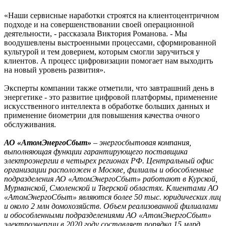
«Наши сервисные наработки строятся на клиентоцентричном
подходе и на совершенствовании своей операционной
деятельности, - рассказала Виктория Романова. - Мы
воодушевлены выстроенными процессами, сформированной
культурой и тем доверием, которым смогли заручиться у
клиентов. А процесс цифровизации помогает нам выходить
на новый уровень развития».
Эксперты компании также отметили, что завтрашний день в
энергетике - это развитие цифровой платформы, применение
искусственного интеллекта в обработке больших данных и
применение биометрии для повышения качества очного
обслуживания.
АО «АтомЭнергоСбыт»
– энергосбытовая компания,
выполняющая функции гарантирующего поставщика
электроэнергии в четырех регионах РФ. Центральный офис
организации расположен в Москве, филиалы и обособленные
подразделения АО «АтомЭнергоСбыт» работают в Курской,
Мурманской, Смоленской и Тверской областях. Клиентами АО
«АтомЭнергоСбыт» являются более 50 тыс. юридических лиц
и около 2 млн домохозяйств. Объем реализованной филиалами
и обособленными подразделениями АО «АтомЭнергоСбыт»
электроэнергии в 2020 году составляет порядка 15 млрд