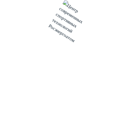
Особое внимание на Кольской атомной станции уделяется
реализации экологических проектов. В уходящем году
очистные сооружения предприятия были оснащены новой
системой ультрафиолетового обеззараживания сточных вод.
Также на станции реализуется масштабная программа по
раздельному сбору отходов, и в 2020 году Кольская АЭС
направила на вторичную переработку более 30 тонн бумаги,
картона и полиэтилена.
Работники Кольской АЭС приняли активное участие в
чемпионатах профессионального мастерства по методике
WorldSkills. На дивизиональных состязаниях «REASkills –
2020» сборная Кольских атомщиков завоевала 2 золотых, 2
серебряных, 4 бронзовых медалей, а на отраслевом
чемпионате «AtomSkills – 2020» стала обладателями
серебряной и бронзовой награды.
Тесное взаимодействие Кольской АЭС, администрации
региона и города Полярные Зори позволило выполнить
большой объем работ по благоустройству дворовых
территорий и общественных пространств в городе