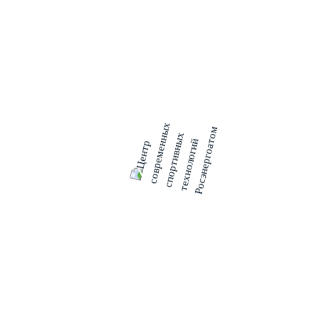
работы сбытовой компании, в чем и суть нашего
клиентоцентричного подхода», - сказал Петр Конюшенко.
Он отметил, что отдаленные территории ещё не всегда
технологически готовы к цифровой трансформации. И в
своем большинстве офисы АтомЭнергоСбыт (входит в
контур управления АО «Концерн Росэнергоатом») остаются
для многих центрами социальной коммуникации, даже
неким ядром общественной жизни в районе или в
небольшом населенном пункте. И с учетом этого в
компании делают ставку не только на дистанционные
технологии, но и применение в офисах новых форм
нецифровых коммуникаций.
Участники дискуссии сошлись во мнении, что
технологические тренды в энергетике помимо соответствия
новому времени дают определенный положительный
экономический эффект. Но при этом дальнейшая
трансформация если и будет проходить, то эволюционным
путём, с учетом конкретных инфраструктурных