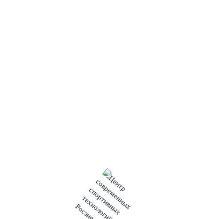
жизнь юных энергодарцев, привлечь их к здоровому образу
жизни и была организована тренировка.
На тренировке спортсмены смогли проверить свои навыки в
спаринге с бойцом смежного вида единоборств.
#росэнергоатом #энергодар