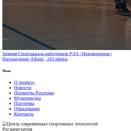
Зимняя Спартакиада работников РЭА | Нововоронеж |
Награждение Album · 243 photos
Меню
О проекте
Новости
Патриоты Росатома
Мультимедиа
Партнёры
Образование
Контакты