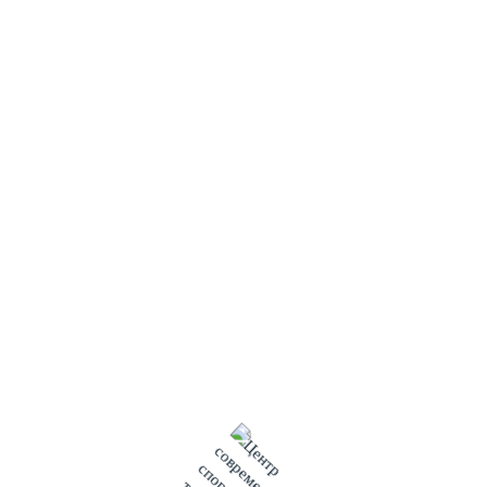
3 место - 7 "А" класс
4 место - 7 «Б» класс
9-11 классы:
1 место – 10 "А" класс
2 место - 10 "Б" класс
3 место - 9 "Б" класс
4 место – 9 «А» класс
5 место – 11 «Б» класс
6 место – 11 «А» класс»
#росэнергоатом