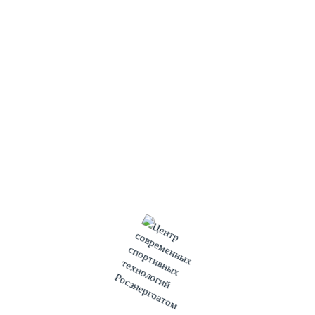
Социально-спортивный проект «Спортивный
педагогический отряд» реализуется при поддержке АРМЗ,
Концерна Росэнергоатом, ППГХО им Е.П. Славского,
Центра современных спортивных технологий,
Администрации города Краснокаменск и Смоленского
государственного университета спорта.
О всех актуальных новостях проекта вы можете
узнавать в наших социальных сетях
ЦССТ Концерна
Росэнергоатом
.
#росэнергоатом #краснокаменск