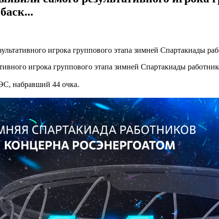
аск...
ультативного игрока группового этапа зимней Спартакиады рабо
тивного игрока группового этапа зимней Спартакиады работник
ЭС, набравший 44 очка.