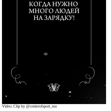
Video: Clip by @centerofsport_rea