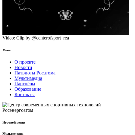
Video: Clip by @centerofsport_rea
Меню
О проекте
Новости
Патриоты Росатома
Мультимедиа
Партнёры
Образование
Контакты
Игровой центр
Мультимедиа