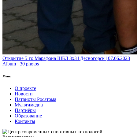
Открытие 5-го Марафона ШБЛ 3х3 | Десногорск | 07.06.2023
Album · 30 photos
Меню
О проекте
Новости
Патриоты Росатома
Мультимедиа
Партнёры
Образование
Контакты