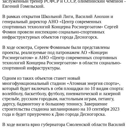
заслуженный тренер РСФСР и СССР, олимпийский чемпион -
Евгений Гомельский.
В рамках открытия Школьной Лиги, Василий Анохин и
генеральный директор АНО «Центр современных
спортивных технологий Концерна Росэнергоатом» Сергей
Фомин провели инспекцию социально-спортивных
инфраструктурных объектов города Десногорск.
В ходе осмотра, Сереем Фоминым были представлены
проекты, реализуемые под патронажем АО «Концерн
Росэнергоатом» и АНО «Центр современных спортивных
технологий Концерна Росэнергоатом» в области социально-
спортивной инфраструктуры.
Одним из таких объектов станет новый
многофункциональный стадион «Атомная энергия спорта»,
который будет включать в себя площадки по 10 видам спорта:
волейболу, баскетболу, футболу, пневматической и лазерной
стрельбе, русским городкам, настольным играм, петангу,
дартсу, бадминтону и большому теннису. Завершение
строительства стадиона запланировано на 10 сентября 2023
года и будет приурочено к Дню города Десногорска.
В ходе визита врио губернатора Смоленской области Василий